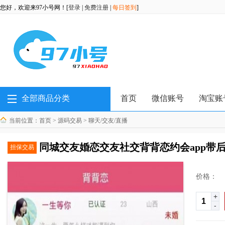
您好，欢迎来97小号网！[
登录
|
免费注册
|
每日签到
]
全部商品分类
首页
微信账号
淘宝账
当前位置：
首页
>
源码交易
>
聊天/交友/直播
同城交友婚恋交友社交背背恋约会app带
担保交易
价格：
+
-