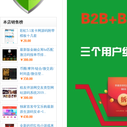
本店销售榜
彩虹5.1发卡网源码附带
模板十几套
￥20.00
最新版金融众筹hz匹配
激活码报单币排...
￥380.00
币圈/摩拜/链合/微交易/
时间盘/微信登...
￥350.00
租友伴游网交友类型网
站源码系统2019...
￥300.00
独家首发夺宝乐购最新
原生源码安卓+I...
￥430.00
全新的挖红包小游戏来