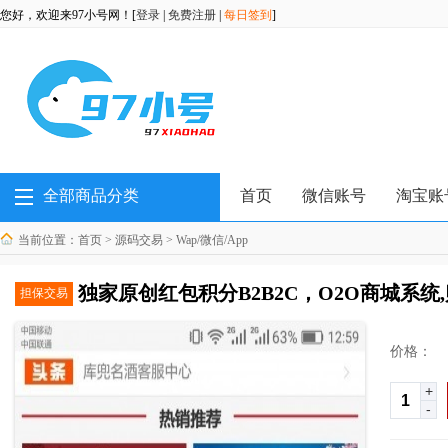
您好，欢迎来97小号网！[
登录
|
免费注册
|
每日签到
]
全部商品分类
首页
微信账号
淘宝账
当前位置：
首页
>
源码交易
>
Wap/微信/App
独家原创红包积分B2B2C，O2O商城系
担保交易
价格：
+
-