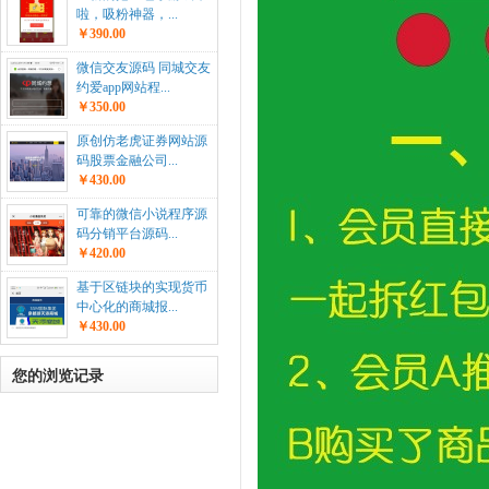
啦，吸粉神器，...
￥390.00
微信交友源码 同城交友
约爱app网站程...
￥350.00
原创仿老虎证券网站源
码股票金融公司...
￥430.00
可靠的微信小说程序源
码分销平台源码...
￥420.00
基于区链块的实现货币
中心化的商城报...
￥430.00
您的浏览记录