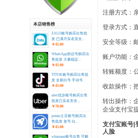
注册方式：
本店销售榜
登录方式：
ZALO账号购买出售批
发 已满月实名安全...
安全等级：
￥45.00
WhatsApp协议号购买出
账户功能：
售批发 大量稳定...
￥45.00
转账额度：
TITOK账号购买出售批
发 全新白号 手动号
收款操作：
￥45.00
uber优步账号购买出售
转出操作：
批发已实名安全...
￥70.00
企业支付宝
potato土豆账号购买出
售批发 老号 白...
支付宝账号|
￥45.00
人脸
whatsapp账号出售 可解