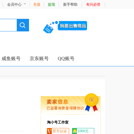
会员中心
充值
提现
新手帮助
有问必答
咸鱼账号
京东账号
QQ账号
淘小号工作室
官方认证
1000元