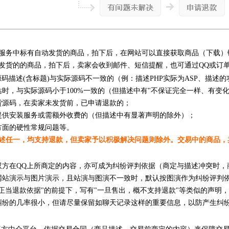
服务中标有自动发货的商品，拍下后，在网站可以直接获取商品（下载）
发货的的商品，拍下后，卖家会收到邮件、短信提醒，也可通过QQ或订
源码描述(含标题)与实际源码不一致的（例：描述PHP实际为ASP、描述
站时，与实际源码小于100%一致的（但描述中有"不保证完全一样、有变
货源码，在卖家未发货前，已申请退款的；
提供安装服务或需额外收费的（但描述中有显著声明的除外）；
方面的硬性常规问题等。
述任一，均支持退款，但卖家予以积极解决问题则除外。交易中的商品，
双方在QQ上所商定的内容，亦可成为纠纷评判依据（商定与描述冲突时，
网站演示与图片演示，且站演与图演不一致时，默认按图演作为纠纷评判
何正当退款依据"的前提下，写有"一旦售出，概不支持退款"等类似的声明
纠纷的几率很小，但请尽量保留如聊天记录这样的重要信息，以防产生纠