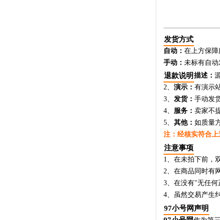
发货方式
自动：
在上方保障
手动：
未标有自动
退款说明
描述：
2、
演示：
有演示
3、
发货：
手动发
4、
服务：
卖家不
5、
其他：
如质量
注：经核实符合上
注意事项
1、在未拍下前，
2、在商品同时有
3、在没有"无任
4、虽然交易产生
97小号网声明
97小号网