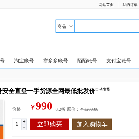
网站首页
我的订单
商品
号
淘宝账号
拼多多账号
陌陌账号
支付宝账号
自动发货
号安全直登一手货源全网最低批发价
990
￥
价格：
8.2折
原价：
￥1200.00
+
立即购买
加入购物车
-