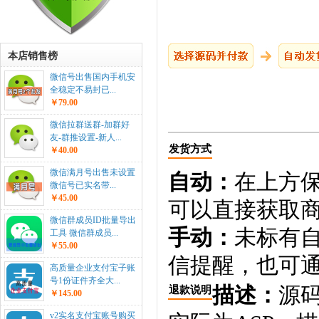
本店销售榜
微信号出售国内手机安
全稳定不易封已...
￥79.00
微信拉群送群-加群好
友-群推设置-新人...
发货方式
￥40.00
微信满月号出售未设置
自动：
在上方
微信号已实名带...
￥45.00
可以直接获取
微信群成员ID批量导出
手动：
未标有
工具 微信群成员...
￥55.00
信提醒，也可通
高质量企业支付宝子账
号1份证件齐全大...
描述：
源码
退款说明
￥145.00
v2实名支付宝账号购买