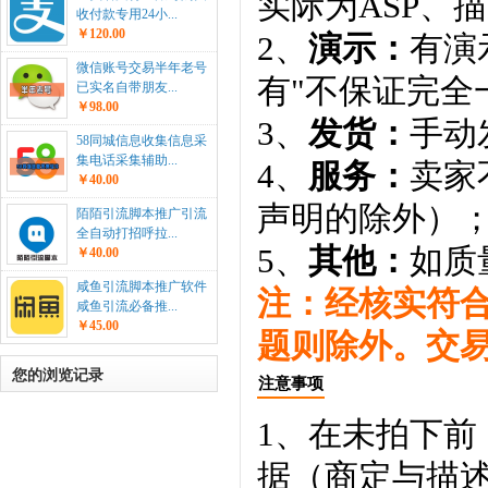
实际为ASP、
收付款专用24小...
￥120.00
2、
演示：
有演
微信账号交易半年老号
有"不保证完全
已实名自带朋友...
￥98.00
3、
发货：
手动
58同城信息收集信息采
集电话采集辅助...
4、
服务：
卖家
￥40.00
声明的除外）
陌陌引流脚本推广引流
全自动打招呼拉...
5、
其他：
如质
￥40.00
咸鱼引流脚本推广软件
注：经核实符
咸鱼引流必备推...
￥45.00
题则除外。交
您的浏览记录
注意事项
1、在未拍下前
据（商定与描