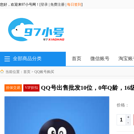
您好，欢迎来97小号网！[
登录
|
免费注册
|
每日签到
]
全部商品分类
首页
微信账号
淘宝账
当前位置：
首页
>
QQ账号购买
QQ号出售批发10位，0年Q龄，16
担保交易
VIP折扣
价格：
+
-