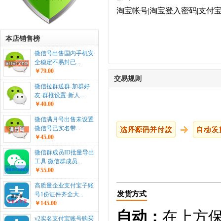
淘宝帐号|淘宝登入密码|支付宝
本店销售榜
微信号出售国内手机安
全稳定不易封已...
￥79.00
交易规则
微信拉群送群-加群好
友-群推设置-新人...
￥40.00
微信满月号出售未设置
微信号已实名带...
￥45.00
微信群成员ID批量导出
工具 微信群成员...
￥55.00
高质量企业支付宝子账
发货方式
号1份证件齐全大...
￥145.00
自动：
在上方
v2实名支付宝账号购买