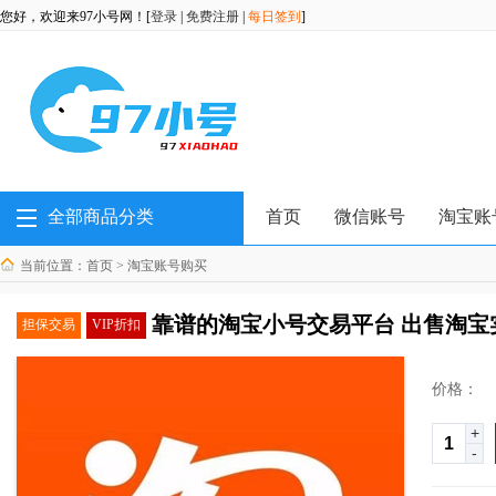
您好，欢迎来97小号网！[
登录
|
免费注册
|
每日签到
]
全部商品分类
首页
微信账号
淘宝账
当前位置：
首页
>
淘宝账号购买
靠谱的淘宝小号交易平台 出售淘宝
担保交易
VIP折扣
价格：
+
-