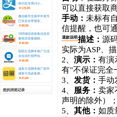
收付款专用24小...
可以直接获取
￥120.00
手动：
未标有
微信账号交易半年老号
已实名自带朋友...
￥98.00
信提醒，也可通
58同城信息收集信息采
描述：
源码
退款说明
集电话采集辅助...
￥40.00
实际为ASP、
陌陌引流脚本推广引流
全自动打招呼拉...
2、
演示：
有演
￥40.00
有"不保证完全
咸鱼引流脚本推广软件
咸鱼引流必备推...
3、
发货：
手动
￥45.00
4、
服务：
卖家
您的浏览记录
声明的除外）
5、
其他：
如质