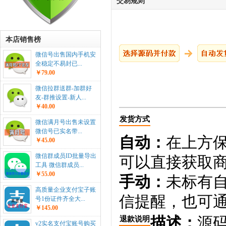
交易规则
本店销售榜
微信号出售国内手机安
全稳定不易封已...
￥79.00
微信拉群送群-加群好
友-群推设置-新人...
￥40.00
发货方式
微信满月号出售未设置
微信号已实名带...
自动：
在上方
￥45.00
微信群成员ID批量导出
可以直接获取
工具 微信群成员...
￥55.00
手动：
未标有
高质量企业支付宝子账
信提醒，也可通
号1份证件齐全大...
￥145.00
描述：
源码
退款说明
v2实名支付宝账号购买