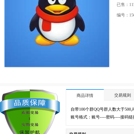
已售：11
编号：1507
交易规则
商品详情
自带100个群QQ号群人数大于5
账号格式：账号----密码----接码链