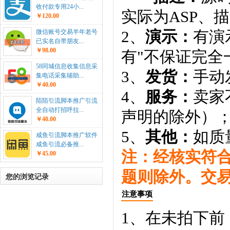
收付款专用24小...
实际为ASP、
￥120.00
2、
演示：
有演
微信账号交易半年老号
已实名自带朋友...
￥98.00
有"不保证完全
58同城信息收集信息采
3、
发货：
手动
集电话采集辅助...
￥40.00
4、
服务：
卖家
陌陌引流脚本推广引流
全自动打招呼拉...
声明的除外）
￥40.00
5、
其他：
如质
咸鱼引流脚本推广软件
咸鱼引流必备推...
注：经核实符
￥45.00
题则除外。交
您的浏览记录
注意事项
1、在未拍下前