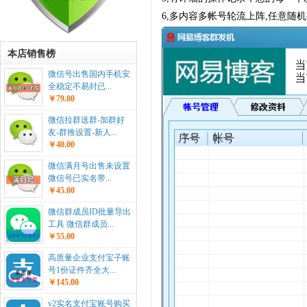
6,多内容多帐号轮流上阵,任意随机
本店销售榜
微信号出售国内手机安
全稳定不易封已...
￥79.00
微信拉群送群-加群好
友-群推设置-新人...
￥40.00
微信满月号出售未设置
微信号已实名带...
￥45.00
微信群成员ID批量导出
工具 微信群成员...
￥55.00
高质量企业支付宝子账
号1份证件齐全大...
￥145.00
v2实名支付宝账号购买