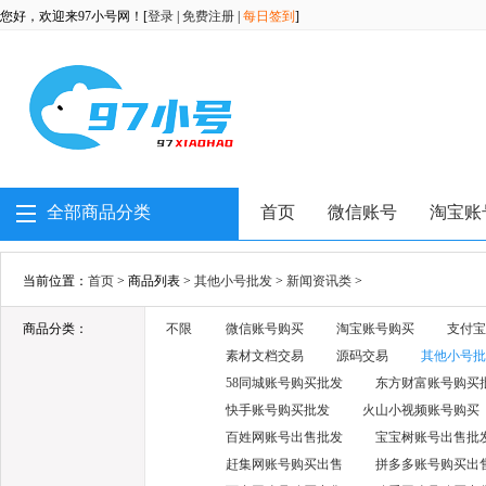
您好，欢迎来97小号网！[
登录
|
免费注册
|
每日签到
]
全部商品分类
首页
微信账号
淘宝账
当前位置：
首页
> 商品列表 >
其他小号批发
>
新闻资讯类
>
商品分类：
不限
微信账号购买
淘宝账号购买
支付宝
素材文档交易
源码交易
其他小号批
58同城账号购买批发
东方财富账号购买
快手账号购买批发
火山小视频账号购买
百姓网账号出售批发
宝宝树账号出售批
赶集网账号购买出售
拼多多账号购买出