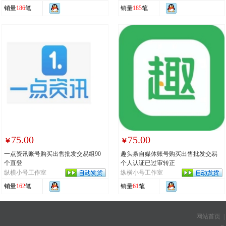
销量
186
笔
销量
185
笔
75.00
75.00
￥
￥
一点资讯账号购买出售批发交易组90
趣头条自媒体账号购买出售批发交易
个直登
个人认证已过审转正
纵横小号工作室
纵横小号工作室
销量
162
笔
销量
61
笔
网站首页