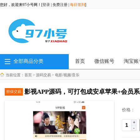
您好，欢迎来97小号网！[
登录
|
免费注册
|
每日签到
]
全部商品分类
首页
微信账号
淘宝账
当前位置：
首页
>
源码交易
>
电影/视频/音乐
影视APP源码，可打包成安卓苹果+会员系统
担保交易
价格：
+
-