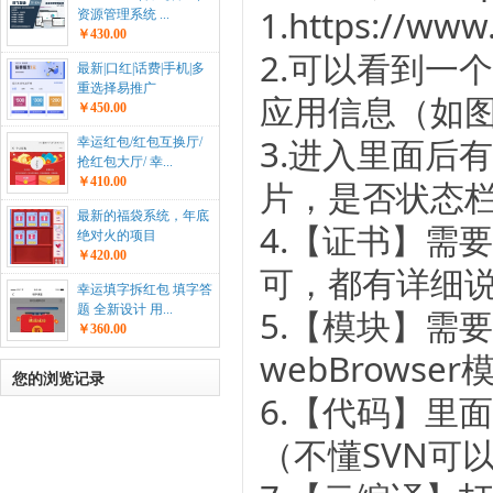
1.https://
资源管理系统 ...
￥430.00
2.可以看到一
最新|口红|话费|手机|多
重选择易推广
应用信息（如
￥450.00
3.进入里面后
幸运红包/红包互换厅/
抢红包大厅/ 幸...
片，是否状态
￥410.00
最新的福袋系统，年底
4.【证书】需
绝对火的项目
￥420.00
可，都有详细
幸运填字拆红包 填字答
题 全新设计 用...
5.【模块】需要
￥360.00
webBrowser模
您的浏览记录
6.【代码】里
（不懂SVN可