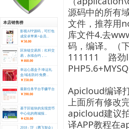
（applicat
源码中的所有域名（
文件，推荐用no
本店销售榜
库文件4.去www
影视APP源码，可打包
成安卓苹果+会员...
￥50.00
码，编译。（下
区块链交易所：杠杆交
111111 路劲l
易，永续合约，...
￥460.00
PHP5.6+MYSQ
幸运心愿盒子/幸运礼
盒/域名防封/免费...
￥350.00
Apicloud编
最新任务平台手赚平台
￥390.00
上面所有修改完成
基于区链块的实现货币
apicloud
中心化的商城报...
￥420.00
译APP教程在a
2018 - TF（腾飞智企）