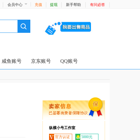
会员中心
充值
提现
新手帮助
有问必答
咸鱼账号
京东账号
QQ账号
纵横小号工作室
官方认证
5000元