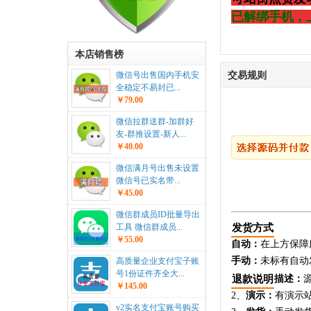
已解绑手机，
本店销售榜
交易规则
微信号出售国内手机安
全稳定不易封已...
￥79.00
微信拉群送群-加群好
友-群推设置-新人...
￥40.00
微信满月号出售未设置
微信号已实名带...
￥45.00
微信群成员ID批量导出
发货方式
工具 微信群成员...
￥55.00
自动：
在上方保障
手动：
未标有自动
高质量企业支付宝子账
号1份证件齐全大...
退款说明
描述：
￥145.00
2、
演示：
有演示
v2实名支付宝账号购买