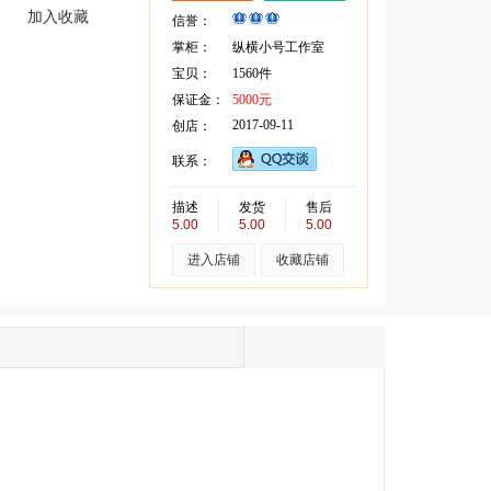
加入收藏
信誉：
掌柜：
纵横小号工作室
宝贝：
1560件
保证金：
5000元
2017-09-11
创店：
联系：
描述
发货
售后
5.00
5.00
5.00
进入店铺
收藏店铺