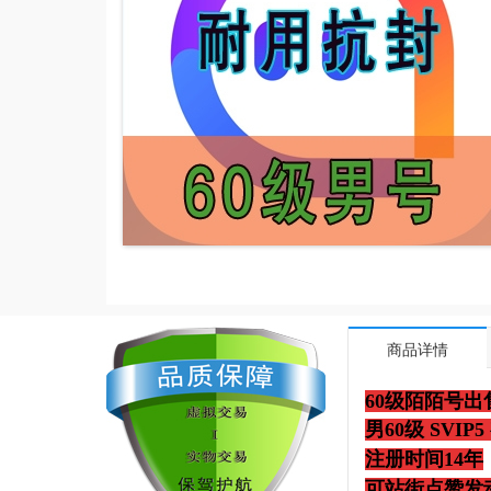
商品详情
60级陌陌号出
男60级 SVI
注册时间14年
可站街点赞发