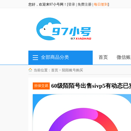
您好，欢迎来97小号网！[
登录
|
免费注册
|
每日签到
]
全部商品分类
首页
微信账
当前位置：
首页
>
陌陌账号购买
60级陌陌号出售sivp5有动态
担保交易