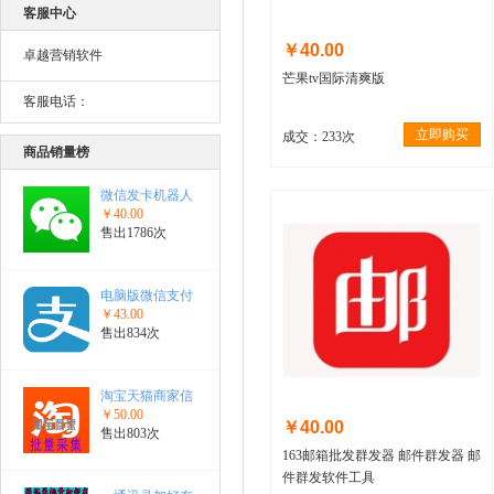
客服中心
￥40.00
卓越营销软件
芒果tv国际清爽版
客服电话：
立即购买
成交：233次
商品销量榜
微信发卡机器人
￥40.00
售出1786次
电脑版微信支付
￥43.00
售出834次
淘宝天猫商家信
￥50.00
￥40.00
售出803次
163邮箱批发群发器 邮件群发器 邮
件群发软件工具