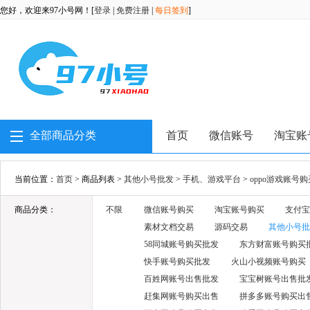
您好，欢迎来97小号网！[
登录
|
免费注册
|
每日签到
]
全部商品分类
首页
微信账号
淘宝账
当前位置：
首页
> 商品列表 >
其他小号批发
>
手机、游戏平台
>
oppo游戏账号
商品分类：
不限
微信账号购买
淘宝账号购买
支付宝
素材文档交易
源码交易
其他小号批
58同城账号购买批发
东方财富账号购买
快手账号购买批发
火山小视频账号购买
百姓网账号出售批发
宝宝树账号出售批
赶集网账号购买出售
拼多多账号购买出