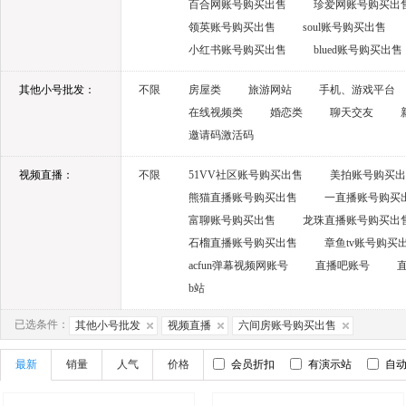
百合网账号购买出售
珍爱网账号购买出
领英账号购买出售
soul账号购买出售
小红书账号购买出售
blued账号购买出售
其他小号批发：
不限
房屋类
旅游网站
手机、游戏平台
在线视频类
婚恋类
聊天交友
邀请码激活码
视频直播：
不限
51VV社区账号购买出售
美拍账号购买出
熊猫直播账号购买出售
一直播账号购买
富聊账号购买出售
龙珠直播账号购买出
石榴直播账号购买出售
章鱼tv账号购买
acfun弹幕视频网账号
直播吧账号
b站
已选条件：
其他小号批发
视频直播
六间房账号购买出售
最新
销量
人气
价格
会员折扣
有演示站
自