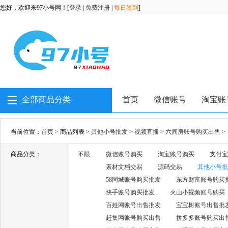
您好，欢迎来97小号网！[
登录
|
免费注册
|
每日签到
]
全部商品分类
首页
微信账号
淘宝账
当前位置：
首页
> 商品列表 >
其他小号批发
>
视频直播
>
六间房账号购买出售
>
商品分类：
不限
微信账号购买
淘宝账号购买
支付宝
素材文档交易
源码交易
其他小号批
58同城账号购买批发
东方财富账号购买
快手账号购买批发
火山小视频账号购买
百姓网账号出售批发
宝宝树账号出售批
赶集网账号购买出售
拼多多账号购买出