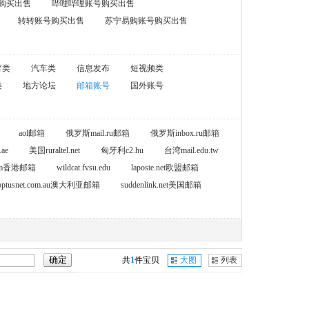
购买出售
哔哩哔哩账号购买出售
转转账号购买出售
苏宁易购账号购买出售
育类
汽车类
信息发布
短视频类
类
地方论坛
邮箱账号
国外账号
aol邮箱
俄罗斯mail.ru邮箱
俄罗斯inbox.ru邮箱
ae
美国ruraltel.net
匈牙利c2.hu
台湾mail.edu.tw
.com香港邮箱
wildcat.fvsu.edu
laposte.net欧盟邮箱
optusnet.com.au澳大利亚邮箱
suddenlink.net美国邮箱
共
1
件宝贝
大图
列表