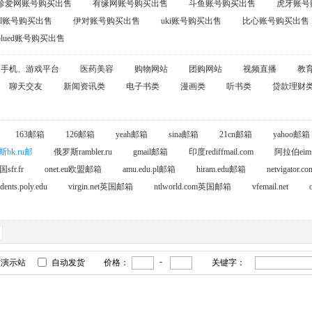
珍爱网账号购买出售
有缘网账号购买出售
斗鱼账号购买出售
虎牙账号
oul账号购买出售
伊对账号购买出售
uki账号购买出售
比心账号购买出售
blued账号购买出售
手机、游戏平台
医药美容
购物网站
团购网站
视频直播
教
聊天交友
新闻资讯类
电子书类
漫画类
听书类
贷款理财
163邮箱
126邮箱
yeah邮箱
sina邮箱
21cn邮箱
yahoo邮箱
bk.ru邮
俄罗斯rambler.ru
gmail邮箱
印度rediffmail.com
阿拉伯eim.
sfr.fr
onet.eu欧盟邮箱
amu.edu.pl邮箱
hiram.edu邮箱
netvigator
udents.poly.edu
virgin.net英国邮箱
ntlworld.com英国邮箱
vfemail.net
-
有演示站
自动发货
价格：
关键字：