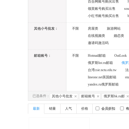
百合网账号购买出售
领英账号购买出售
s
小红书账号购买出售
其他小号批发：
不限
房屋类
旅游网站
在线视频类
婚恋类
邀请码激活码
邮箱账号：
不限
Hotmail邮箱
OutLook
俄罗斯list.ru邮箱
俄罗斯
台湾csie.nctu.edu.tw
法国
lineone.net英国邮箱
st
yandex.ru俄罗斯邮箱
已选条件：
其他小号批发
邮箱账号
俄罗斯bk.ru邮
最新
销量
人气
价格
会员折扣