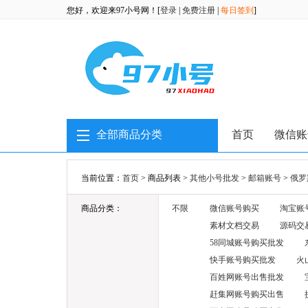
您好，欢迎来97小号网！[
登录
|
免费注册
|
每日签到
]
全部商品分类
首页
微信账
当前位置：
首页
> 商品列表 >
其他小号批发
>
邮箱账号
>
俄罗斯
商品分类：
不限
微信账号购买
淘宝账
素材文档交易
源码交
58同城账号购买批发
快手账号购买批发
火
百姓网账号出售批发
赶集网账号购买出售