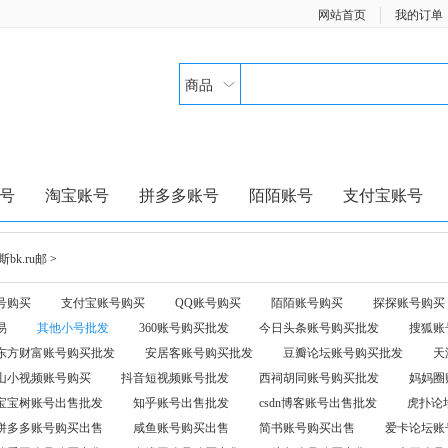
网站首页
我的订单
商品
号
淘宝账号
拼多多账号
陌陌账号
支付宝账号
bk.ru邮
>
号购买
支付宝账号购买
QQ账号购买
陌陌账号购买
探探账号购买
易
其他小号批发
360账号购买批发
今日头条账号购买批发
搜狐账
东方财富账号购买批发
安居客账号购买批发
豆瓣论坛账号购买批发
天
山小视频账号购买
抖音短视频账号批发
西祠胡同账号购买批发
妈妈圈
宝宝树账号出售批发
知乎账号出售批发
csdn博客账号出售批发
虎扑论
拼多多账号购买出售
咸鱼账号购买出售
简书账号购买出售
爱卡论坛账