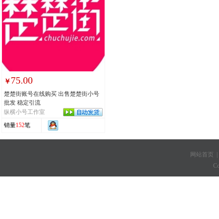
75.00
￥
楚楚街账号在线购买 出售楚楚街小号
批发 稳定引流
纵横小号工作室
销量
152
笔
网站首页
C