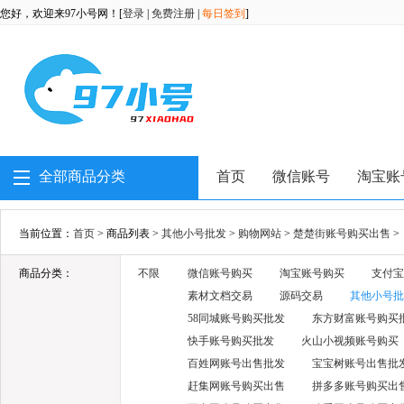
您好，欢迎来97小号网！[
登录
|
免费注册
|
每日签到
]
全部商品分类
首页
微信账号
淘宝账
当前位置：
首页
> 商品列表 >
其他小号批发
>
购物网站
>
楚楚街账号购买出售
>
商品分类：
不限
微信账号购买
淘宝账号购买
支付宝
素材文档交易
源码交易
其他小号批
58同城账号购买批发
东方财富账号购买
快手账号购买批发
火山小视频账号购买
百姓网账号出售批发
宝宝树账号出售批
赶集网账号购买出售
拼多多账号购买出