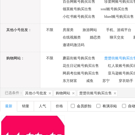
百合网账号购买出售
珍爱网账号购买出
领英账号购买出售
soul账号购买出售
小红书账号购买出售
blued账号购买出售
其他小号批发：
不限
房屋类
旅游网站
手机、游戏平台
在线视频类
婚恋类
聊天交友
邀请码激活码
购物网站：
不限
蘑菇街账号购买出售
楚楚街账号购买出
花生日记账号购买出售
红人装账号购买
网易考拉账号购买出售
亚马逊账号购买
东方财富
咸鱼
苏宁
穿衣助手
已选条件：
其他小号批发
购物网站
楚楚街账号购买出售
最新
销量
人气
价格
会员折扣
有演示站
自