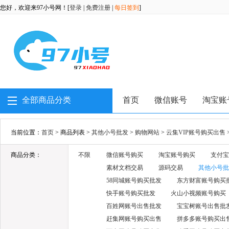
您好，欢迎来97小号网！[
登录
|
免费注册
|
每日签到
]
全部商品分类
首页
微信账号
淘宝账
当前位置：
首页
> 商品列表 >
其他小号批发
>
购物网站
>
云集VIP账号购买出售
商品分类：
不限
微信账号购买
淘宝账号购买
支付宝
素材文档交易
源码交易
其他小号批
58同城账号购买批发
东方财富账号购买
快手账号购买批发
火山小视频账号购买
百姓网账号出售批发
宝宝树账号出售批
赶集网账号购买出售
拼多多账号购买出