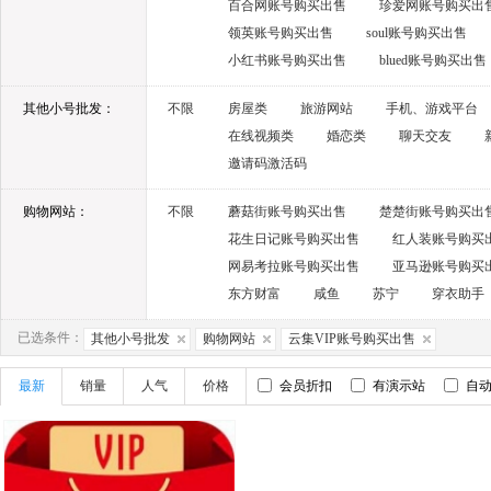
百合网账号购买出售
珍爱网账号购买出
领英账号购买出售
soul账号购买出售
小红书账号购买出售
blued账号购买出售
其他小号批发：
不限
房屋类
旅游网站
手机、游戏平台
在线视频类
婚恋类
聊天交友
邀请码激活码
购物网站：
不限
蘑菇街账号购买出售
楚楚街账号购买出
花生日记账号购买出售
红人装账号购买
网易考拉账号购买出售
亚马逊账号购买
东方财富
咸鱼
苏宁
穿衣助手
已选条件：
其他小号批发
购物网站
云集VIP账号购买出售
最新
销量
人气
价格
会员折扣
有演示站
自