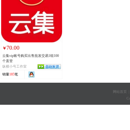
70.00
￥
云集vip账号购买出售批发交易1组100
个直登
纵横小号工作室
销量
185
笔
网站首页
C