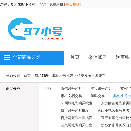
您好，欢迎来97小号网！[
登录
|
免费注册
|
每日签到
]
全部商品分类
首页
微信账号
淘宝账
当前位置：
首页
> 商品列表 >
其他小号批发
>
信息发布
>
考研帮
>
商品分类：
不限
微信账号购买
淘宝账号购买
支付宝
素材文档交易
源码交易
其他小号批
58同城账号购买批发
东方财富账号购买
快手账号购买批发
火山小视频账号购买
百姓网账号出售批发
宝宝树账号出售批
赶集网账号购买出售
拼多多账号购买出