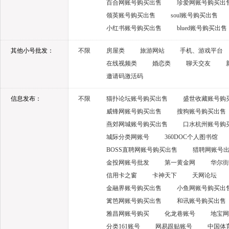
百合网账号购买出售
珍爱网账号购买出
领英账号购买出售
soul账号购买出售
小红书账号购买出售
blued账号购买出售
其他小号批发：
不限
房屋类
旅游网站
手机、游戏平台
在线视频类
婚恋类
聊天交友
邀请码激活码
信息发布：
不限
猫扑论坛账号购买出售
盛世收藏账号购
威锋网账号购买出售
搜狗账号购买出售
燕郊网城账号购买出售
口水杭州账号购
城际分类网账号
360DOC个人图书馆
BOSS直聘网账号购买出售
猎聘网账号
金投网账号批发
第一黄金网
华尔街
信用卡之窗
卡神天下
天网论坛
金融界账号购买出售
小鱼网账号购买出
篱笆网账号购买出售
和讯账号购买出售
雅昌网账号购买
化龙巷账号
地宝网
分类161账号
网易跟贴账号
中国体