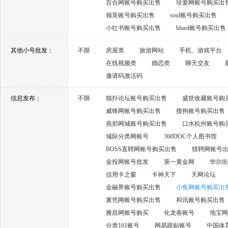
百合网账号购买出售
珍爱网账号购买出
领英账号购买出售
soul账号购买出售
小红书账号购买出售
blued账号购买出售
其他小号批发：
不限
房屋类
旅游网站
手机、游戏平台
在线视频类
婚恋类
聊天交友
邀请码激活码
信息发布：
不限
猫扑论坛账号购买出售
盛世收藏账号购
威锋网账号购买出售
搜狗账号购买出售
燕郊网城账号购买出售
口水杭州账号购
城际分类网账号
360DOC个人图书馆
BOSS直聘网账号购买出售
猎聘网账号
金投网账号批发
第一黄金网
华尔街
信用卡之窗
卡神天下
天网论坛
金融界账号购买出售
小鱼网账号购买出
篱笆网账号购买出售
和讯账号购买出售
雅昌网账号购买
化龙巷账号
地宝网
分类161账号
网易跟贴账号
中国体