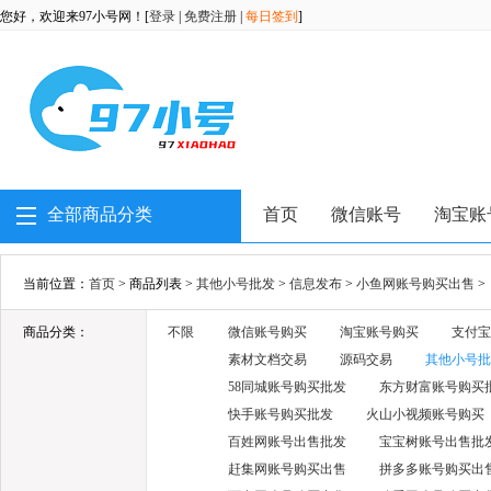
您好，欢迎来97小号网！[
登录
|
免费注册
|
每日签到
]
全部商品分类
首页
微信账号
淘宝账
当前位置：
首页
> 商品列表 >
其他小号批发
>
信息发布
>
小鱼网账号购买出售
>
商品分类：
不限
微信账号购买
淘宝账号购买
支付宝
素材文档交易
源码交易
其他小号批
58同城账号购买批发
东方财富账号购买
快手账号购买批发
火山小视频账号购买
百姓网账号出售批发
宝宝树账号出售批
赶集网账号购买出售
拼多多账号购买出