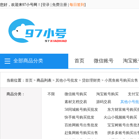
您好，欢迎来97小号网！[
登录
|
免费注册
|
每日签到
]
全部商品分类
首页
微信账号
淘宝账
当前位置：
首页
> 商品列表 >
其他小号批发
>
贷款理财类
>
小黑鱼账号购买出售
商品分类：
不限
微信账号购买
淘宝账号购买
支付宝
素材文档交易
源码交易
其他小号批
58同城账号购买批发
东方财富账号购买
快手账号购买批发
火山小视频账号购买
百姓网账号出售批发
宝宝树账号出售批
赶集网账号购买出售
拼多多账号购买出