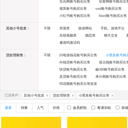
百合网账号购买出售
珍爱网账号购买出
领英账号购买出售
soul账号购买出售
小红书账号购买出售
blued账号购买出售
其他小号批发：
不限
房屋类
旅游网站
手机、游戏平台
在线视频类
婚恋类
聊天交友
邀请码激活码
贷款理财类：
不限
闪电借钱花账号购买出售
小黑鱼账号购
向钱贷账号购买出售
借点钱账号购买出
快贷账号购买出售
融360账号购买出售
及贷账号购买出售
来分期账号购买出售
同花顺账号购买出售批发
已选条件：
其他小号批发
贷款理财类
小黑鱼账号购买出售
最新
销量
人气
价格
会员折扣
有演示站
自