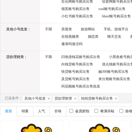
百合网账号购买出售
珍爱网账号购买出
领英账号购买出售
soul账号购买出售
小红书账号购买出售
blued账号购买出售
其他小号批发：
不限
房屋类
旅游网站
手机、游戏平台
在线视频类
婚恋类
聊天交友
邀请码激活码
贷款理财类：
不限
闪电借钱花账号购买出售
小黑鱼账号购
向钱贷账号购买出售
借点钱账号购买出
快贷账号购买出售
融360账号购买出售
及贷账号购买出售
来分期账号购买出售
同花顺账号购买出售批发
已选条件：
其他小号批发
贷款理财类
拍拍贷账号购买出售
最新
销量
人气
价格
会员折扣
有演示站
自