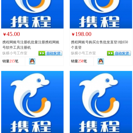
45.00
198.00
￥
￥
携程网账号注册机批量注册携程网账
携程网账号购买出售批发直登1组650
号软件工具注册机
个直登
纵横小号工作室
纵横小号工作室
销量
215
笔
销量
258
笔