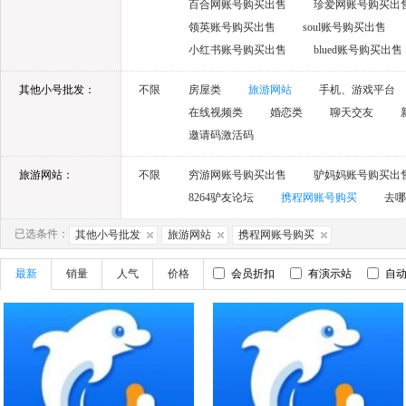
百合网账号购买出售
珍爱网账号购买出
领英账号购买出售
soul账号购买出售
小红书账号购买出售
blued账号购买出售
其他小号批发：
不限
房屋类
旅游网站
手机、游戏平台
在线视频类
婚恋类
聊天交友
邀请码激活码
旅游网站：
不限
穷游网账号购买出售
驴妈妈账号购买出
8264驴友论坛
携程网账号购买
去哪
已选条件：
其他小号批发
旅游网站
携程网账号购买
最新
销量
人气
价格
会员折扣
有演示站
自