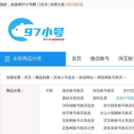
您好，欢迎来97小号网！[
登录
|
免费注册
|
每日签到
]
全部商品分类
首页
微信账号
淘宝账
当前位置：
首页
> 商品列表 >
其他小号批发
>
旅游网站
>
携程网账号购买
>
商品分类：
不限
微信账号购买
淘宝账号购买
支付宝
素材文档交易
源码交易
其他小号批
58同城账号购买批发
东方财富账号购买
快手账号购买批发
火山小视频账号购买
百姓网账号出售批发
宝宝树账号出售批
赶集网账号购买出售
拼多多账号购买出