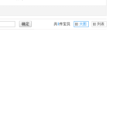
共
1
件宝贝
大图
列表