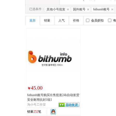
已选条件：
其他小号批发
国外账号
bithumb账号
最新
销量
人气
价格
会员折扣
45.00
￥
bithumb账号购买出售批发24h自动发货
安全耐用抗封1组1
淘小号工作室
销量
252
笔