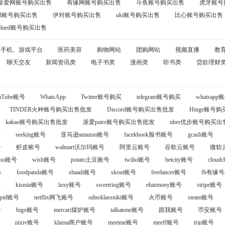
珍爱网账号购买出售
有缘网账号购买出售
斗鱼账号购买出售
虎牙账号
oul账号购买出售
伊对账号购买出售
uki账号购买出售
比心账号购买出售
blued账号购买出售
手机、游戏平台
医药美容
购物网站
团购网站
视频直播
教
聊天交友
新闻资讯类
电子书类
漫画类
听书类
贷款理财
uTube账号
WhatsApp
Twitter账号购买
telegram账号购买
whatsa
TINDER火种账号购买出售批发
Discord账号购买出售批发
Hinge账号
kakao账号购买出售批发
派爱pairs账号购买出售批发
uber优步账号购买
号
seeking账号
亚马逊amazon账号
facekbook脸书账号
gcash账号
号
虾皮账号
walmart沃尔玛账号
阿里云账号
谷歌云账号
微软
oo账号
wish账号
potato土豆账号
twilio账号
betcity账号
cloud
号
foodpanda账号
shaadi账号
skout账号
freelancer账号
fb有缘号/
号
kismia账号
luxy账号
sweetring账号
eharmony账号
stripe账号
cupid账号
netflix网飞账号
odnoklassniki账号
火币账号
steam账号
号
bigo账号
mercari煤炉账号
talkatone账号
跟我账号
币安账号
pixiv账号
klarna商户账号
meetme账号
meeff账号
trip账号