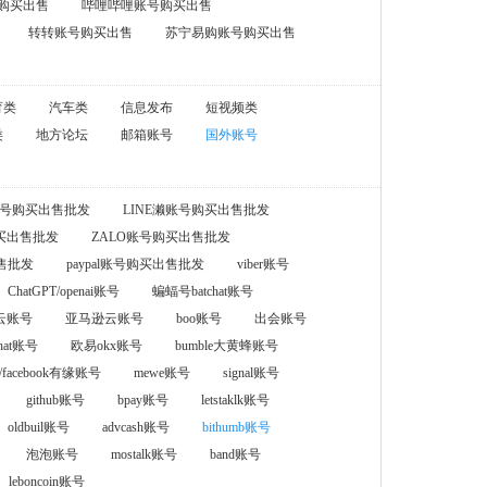
购买出售
哔哩哔哩账号购买出售
转转账号购买出售
苏宁易购账号购买出售
育类
汽车类
信息发布
短视频类
类
地方论坛
邮箱账号
国外账号
pp账号购买出售批发
LINE濑账号购买出售批发
购买出售批发
ZALO账号购买出售批发
出售批发
paypal账号购买出售批发
viber账号
ChatGPT/openai账号
蝙蝠号batchat账号
云账号
亚马逊云账号
boo账号
出会账号
chat账号
欧易okx账号
bumble大黄蜂账号
facebook有缘账号
mewe账号
signal账号
github账号
bpay账号
letstaklk账号
oldbuil账号
advcash账号
bithumb账号
泡泡账号
mostalk账号
band账号
leboncoin账号