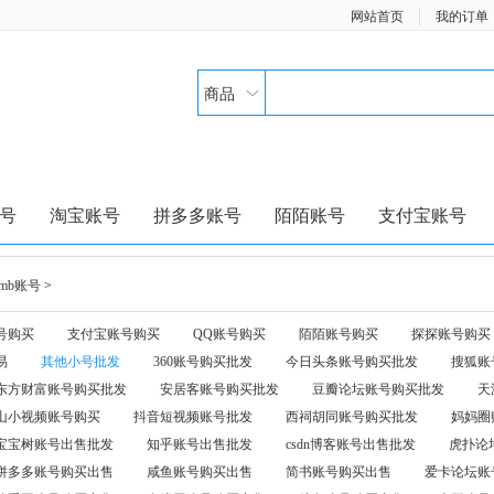
网站首页
我的订单
商品
号
淘宝账号
拼多多账号
陌陌账号
支付宝账号
humb账号
>
号购买
支付宝账号购买
QQ账号购买
陌陌账号购买
探探账号购买
易
其他小号批发
360账号购买批发
今日头条账号购买批发
搜狐账
东方财富账号购买批发
安居客账号购买批发
豆瓣论坛账号购买批发
天
山小视频账号购买
抖音短视频账号批发
西祠胡同账号购买批发
妈妈圈
宝宝树账号出售批发
知乎账号出售批发
csdn博客账号出售批发
虎扑论
拼多多账号购买出售
咸鱼账号购买出售
简书账号购买出售
爱卡论坛账