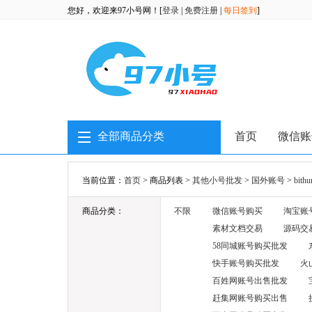
您好，欢迎来97小号网！[
登录
|
免费注册
|
每日签到
]
全部商品分类
首页
微信账
当前位置：
首页
> 商品列表 >
其他小号批发
>
国外账号
>
bit
商品分类：
不限
微信账号购买
淘宝账
素材文档交易
源码交
58同城账号购买批发
快手账号购买批发
火
百姓网账号出售批发
赶集网账号购买出售