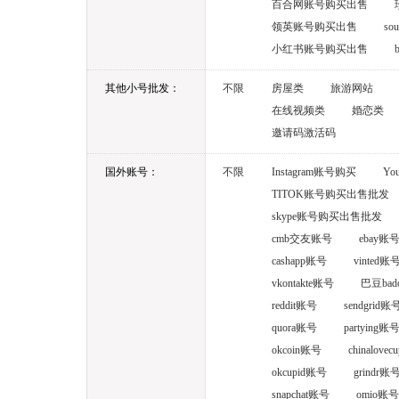
百合网账号购买出售
领英账号购买出售
s
小红书账号购买出售
其他小号批发：
不限
房屋类
旅游网站
在线视频类
婚恋类
邀请码激活码
国外账号：
不限
Instagram账号购买
Yo
TITOK账号购买出售批发
skype账号购买出售批发
cmb交友账号
ebay账
cashapp账号
vinted账
vkontakte账号
巴豆bad
reddit账号
sendgrid账
quora账号
partying账
okcoin账号
chinalove
okcupid账号
grindr账
snapchat账号
omio账号